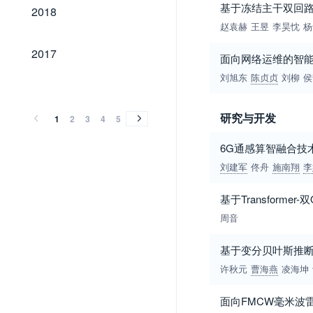
2018
基于冻结主干双回
2018
赵袁赫
王昱
李昊忱
杨
2017
2017
面向网络运维的智
刘旭东
陈贞贞
刘柳
侯
2016
2015
2014
2013
2012
2011
2010
2009
2008
2007
2006
2005
2004
2003
2002
2001
2000
1999
1998
1997
1996
1995
1994
1993
1992
1991
1990
1989
1988
1987
1986
1985
1960
1959
1958
1957
1956
2016
2015
2014
2013
2012
2011
2010
2009
2008
2007
2006
2005
2004
2003
2002
2001
2000
1999
1998
1997
1996
1995
1994
1993
1992
1991
1990
1989
1988
1987
1986
1985
1960
1959
1958
1957
1956
研究与开发
1
2
3
4
5
6G通感算智融合技
刘建军
佟舟
施南翔
李
基于Transform
周音
基于变分贝叶斯推断
许秋元
曹海燕
凌海坤
面向FMCW毫米波雷