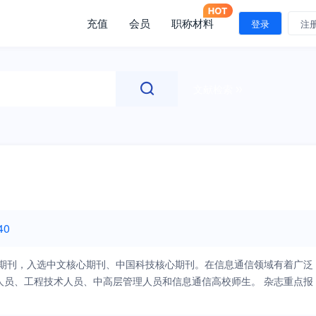
充值
会员
职称材料
登录
注
文献检索
40
术期刊，入选中文核心期刊、中国科技核心期刊。在信息通信领域有着广泛
人员、工程技术人员、中高层管理人员和信息通信高校师生。 杂志重点报
出青年基金、国家科技重大专项等项目）以及各种创新软课题成果。 办刊宗
用、通信标准。