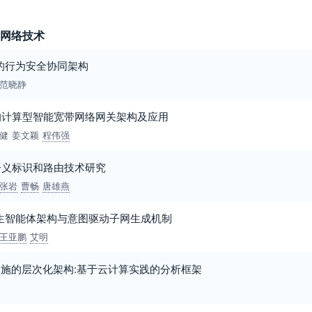
与网络技术
的行为安全协同架构
范晓静
的计算型智能宽带网络网关架构及应用
健
姜文颖
程伟强
语义标识和路由技术研究
张岩
曹畅
唐雄燕
生智能体架构与意图驱动子网生成机制
王亚鹏
艾明
设施的层次化架构:基于云计算实践的分析框架