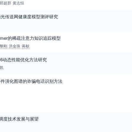
郑超群
黄志恒
的光传送网健康度模型测评研究
sformer的稀疏注意力知识追踪模型
黎刚
洪金珠
蒋献
v6动态性能优化方法研究
凯
事件演化图谱的诈骗电话识别方法
务调度技术发展与展望