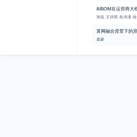
AIBOM在运营商
张侃
王诗雨
朱沛潼
徐
算网融合背景下的
龚豪