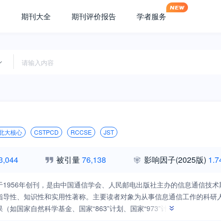
期刊大全
期刊评价报告
学者服务
北大核心
CSTPCD
RCCSE
JST
3,044
被引量
76,138
影响因子
(2025版)
1.7
于1956年创刊，是由中国通信学会、人民邮电出版社主办的信息通信技
指导性、知识性和实用性著称。主要读者对象为从事信息通信工作的科研
（如国家自然科学基金、国家“863”计划、国家“973”计划、国家杰
旨：聚焦自主创新 推动信息通信发展。 主要栏目：综述、专题、研究与开发、工程与应