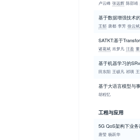
卢云峰
张远辉
陈邵靖
基于数据增强技术
王郁
唐都
李芳
徐云斌
SATKT:基于Tran
诸葛斌
肖梦凡
汪盈
董
基于机器学习的SR
田东阳
王硕凡
祁璜
王
基于大语言模型与
胡程忆
工程与应用
5G QoS架构下业
唐莹
杨跃华