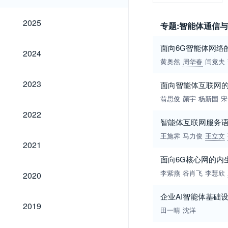
2025
2025
专题:智能体通信
面向6G智能体网络
2024
2024
黄奥然
周华春
闫竟夫
2023
2023
面向智能体互联网
翁思俊
颜宇
杨新国
宋
2022
2022
智能体互联网服务
王施霁
马力俊
王立文
2021
2021
面向6G核心网的内
2020
李紫燕
谷肖飞
李慧欣
2020
企业AI智能体基础
2019
2019
田一晴
沈洋