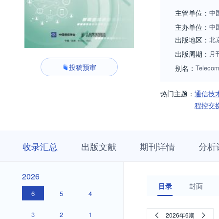
主管单位：
中
主办单位：
中
出版地区：
北
出版周期：
月
投稿预审
别名：
Telecom
热门主题：
通信技
程控交
收
栏
期
收录汇总
出版文献
期刊详情
分析
录
目
刊
汇
浏
详
总
览
情
2026
2026
目录
封面
6
5
4
3
2
1
2026年6期