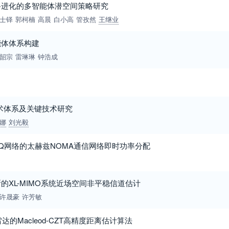
路进化的多智能体潜空间策略研究
士铎
郭柯楠
高晨
白小高
管孜然
王继业
能体体系构建
韶宗
雷琳琳
钟浩成
术体系及关键技术研究
娜
刘光毅
er-双Q网络的太赫兹NOMA通信网络即时功率分配
的XL-MIMO系统近场空间非平稳信道估计
许晟豪
许芳敏
达的Macleod-CZT高精度距离估计算法