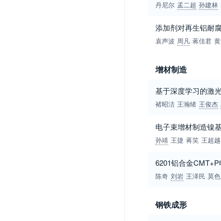
丹尼尔
孟二超
孙建林
添加剂对再生铝耐
袁声波
周凡
蒋佳君
黄
增材制造
基于深度学习的激
褚昭洁
王瀚绪
王俊杰
电子束增材制造镍
孙靖
王捷
蒋笑
王超越
6201铝合金CMT
陈奇
刘岩
王泽民
莫色
钢铁成形