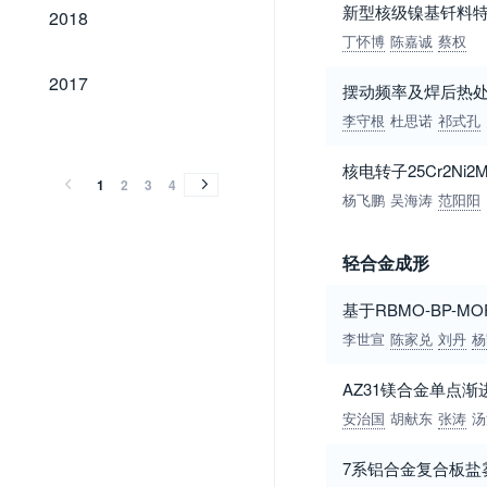
2018
新型核级镍基钎料特
2018
丁怀博
陈嘉诚
蔡权
2017
2017
摆动频率及焊后热处
李守根
杜思诺
祁式孔
2016
2015
2014
2013
2012
2011
2010
2009
2004
2003
2002
2001
2000
1999
1998
1997
1996
1995
1994
1993
1992
1991
1990
1989
2016
2015
2014
2013
2012
2011
2010
2009
2004
2003
2002
2001
2000
1999
1998
1997
1996
1995
1994
1993
1992
1991
1990
1989
核电转子25Cr2N
1
2
3
4
杨飞鹏
吴海涛
范阳阳
轻合金成形
基于RBMO-BP-
李世宣
陈家兑
刘丹
杨
AZ31镁合金单点
安治国
胡献东
张涛
汤
7系铝合金复合板盐