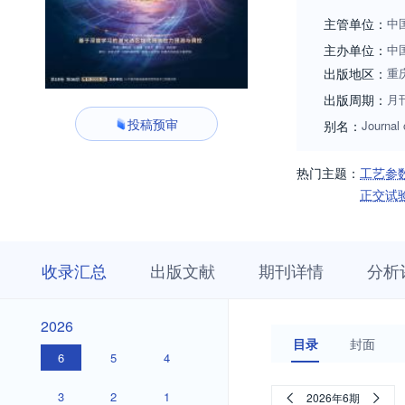
军工科研单位和企
主管单位：
中
主办单位：
中
出版地区：
重
出版周期：
月
投稿预审
别名：
Journal
热门主题：
工艺参
正交试
收
栏
期
收录汇总
出版文献
期刊详情
分析
录
目
刊
汇
浏
详
总
览
情
2026
2026
目录
封面
6
5
4
3
2
1
2026年6期