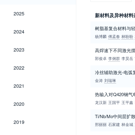
2025
2025
新材料及异种材料
树脂基复合材料与
2024
2024
杨博麟
傅孟春
林盼盼
2023
2023
高焊速下不同激光摆
郭俊卓
李俐群
李昊岳
2022
2022
冷丝辅助激光-电弧
金涛
刘瑞琳
2021
2021
热输入对Q420钢
2020
龙汉新
王国平
王平鑫
2020
Ti/Nb/Mo中间层扩
2019
2019
邢丽丽
石家建
林金城