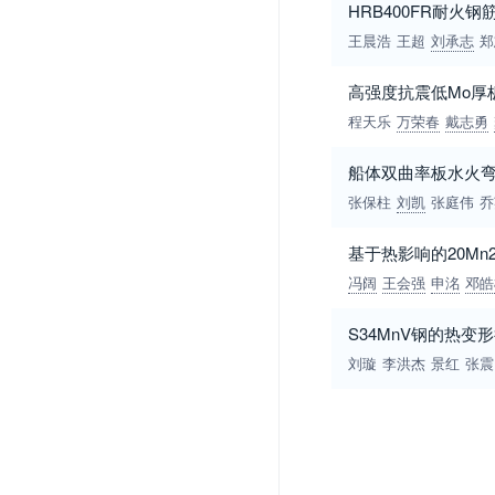
HRB400FR耐火
王晨浩
王超
刘承志
郑
高强度抗震低Mo厚
程天乐
万荣春
戴志勇
船体双曲率板水火
张保柱
刘凯
张庭伟
乔
基于热影响的20M
冯阔
王会强
申洺
邓皓
S34MnV钢的热
刘璇
李洪杰
景红
张震