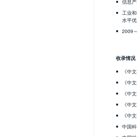
信息产
工业和
水平优
200
收录情况
《中文
《中文
《中文
《中文
《中文
中国科