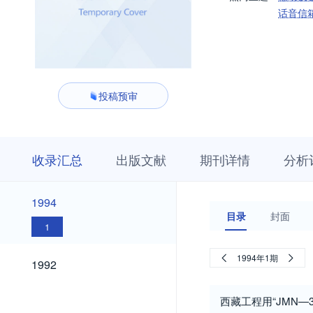
话音信
投稿预审
收
栏
期
收录汇总
出版文献
期刊详情
分析
录
目
刊
汇
浏
详
总
览
情
1994
1994
目录
封面
1
1992
1994年1期
1992
西藏工程用“JMN—