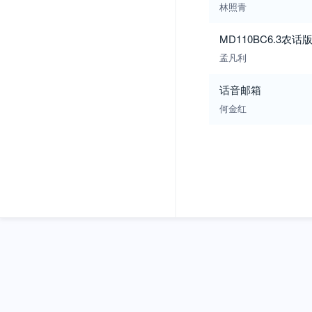
林照青
MD110BC6.3农话
孟凡利
话音邮箱
何金红