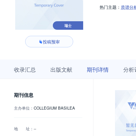
热门主题：
质谱分
瑞士
投稿预审
收
栏
期
收录汇总
出版文献
期刊详情
分析
录
目
刊
汇
浏
详
总
览
情
期刊信息
主办单位：
COLLEGIUM BASILEA
地 址：
--