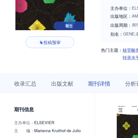
DNA, chloroplast D
主办单位：
EL
Focus on processes
出版地区：
AM
series of compani
出版周期：
周
荷兰
别名：
GENE;
投稿预审
热门主题：
核苷酸
转录水
收
栏
期
收录汇总
出版文献
期刊详情
分析
录
目
刊
汇
浏
详
总
览
情
期刊信息
主办单位：
ELSEVIER
主 编：
Marianna Kruithof-de Julio