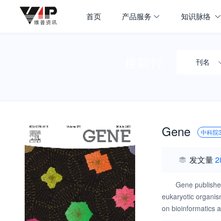
首页
产品服务
知识脉络
搜期刊
刊名
Gene
中科院
发文量
2
Gene publishes
eukaryotic organism
on bioinformatics a
replication, and e