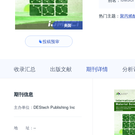
别名：
热门主题：
聚丙烯
美国
投稿预审
收
栏
期
收录汇总
出版文献
期刊详情
分析
录
目
刊
汇
浏
详
总
览
情
期刊信息
主办单位：
DEStech Publishing Inc
地 址：
--