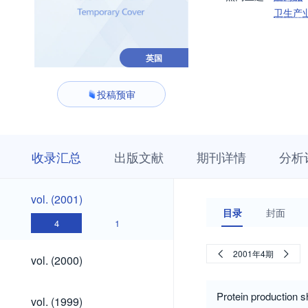
卫生产
英国
投稿预审
收
栏
期
收录汇总
出版文献
期刊详情
分析
录
目
刊
汇
浏
详
总
览
情
vol.
vol. (2001)
(2001)
目录
封面
4
1
vol.
2001年4期
vol. (2000)
(2000)
vol.
Protein production sh
vol. (1999)