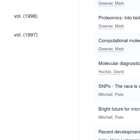
(1999)
Greener, Mark
vol.
vol. (1998)
Proteomics: Into biol
(1998)
Greener, Mark
vol.
vol. (1997)
(1997)
Computational molecu
Greener, Mark
Molecular diagnostic
Huckle, David
SNPs - The race is 
Mitchell, Pete
Bright future for mi
Mitchell, Pete
Recent developments
Colin, Henri
Ludemann-