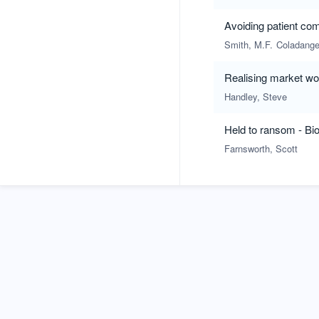
Avoiding patient com
Smith, M.F.
Coladange
Realising market wor
Handley, Steve
Held to ransom - Bi
Farnsworth, Scott