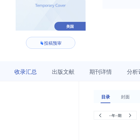
美国
投稿预审
收
栏
期
收录汇总
出版文献
期刊详情
分析
录
目
刊
汇
浏
详
总
览
情
目录
封面
--年--期