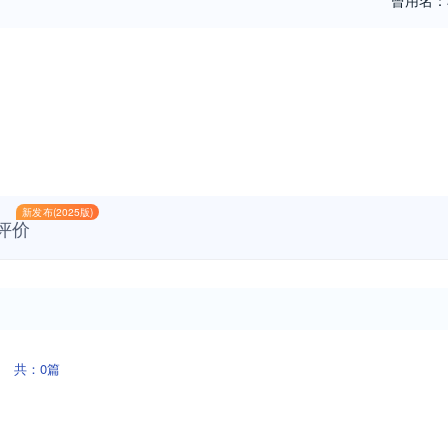
曾用名：
新发布(2025版)
评价
共：0篇