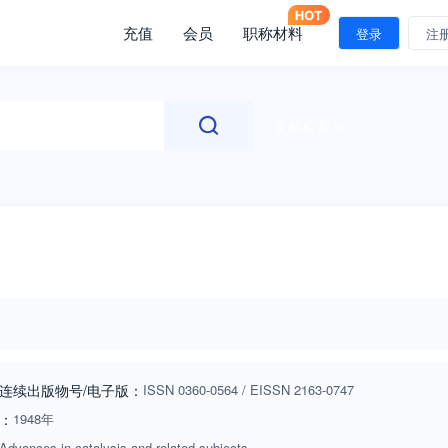
充值
会员
职称材料
登录
注
文献检索
连续出版物号
/电子版
：
ISSN
0360-0564
/
EISSN
2163-0747
：
1948年
Advances in catalysis and related subjects