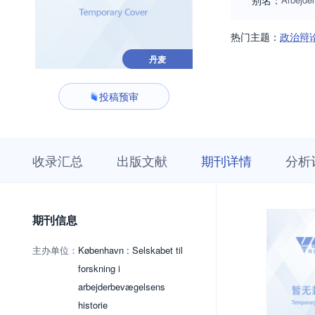
别名：
热门主题：
政治辩
丹麦
投稿预审
收
栏
期
收录汇总
出版文献
期刊详情
分析
录
目
刊
汇
浏
详
总
览
情
期刊信息
主办单位：
København : Selskabet til
forskning i
arbejderbevægelsens
historie