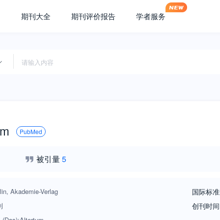
期刊大全
期刊评价报告
学者服务
um
PubMed
被引量
5
lin, Akademie-Verlag
国际标准
刊
创刊时间
 (Das);Altertum