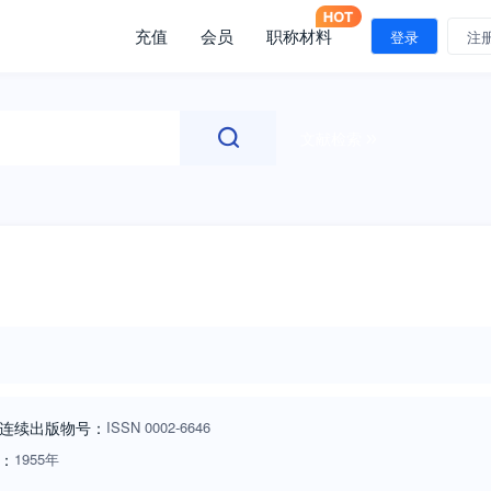
充值
会员
职称材料
登录
注
文献检索
连续出版物号
：
ISSN
0002-6646
：
1955年