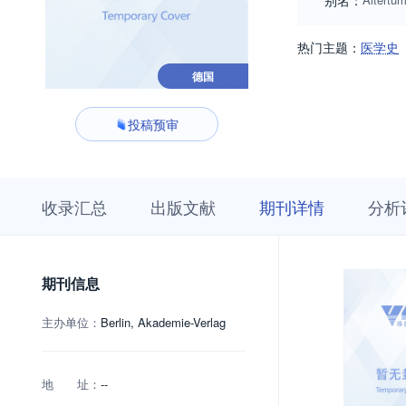
别名：
热门主题：
医学史
德国
投稿预审
收
栏
期
收录汇总
出版文献
期刊详情
分析
录
目
刊
汇
浏
详
总
览
情
期刊信息
主办单位：
Berlin, Akademie-Verlag
地 址：
--