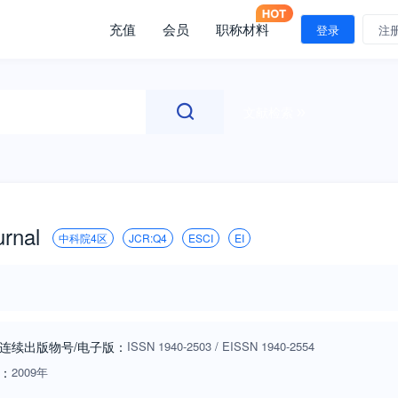
充值
会员
职称材料
登录
注
文献检索
urnal
中科院4区
JCR:Q4
ESCI
EI
连续出版物号
/电子版
：
ISSN
1940-2503
/
EISSN
1940-2554
：
2009年