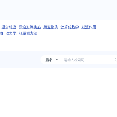
混合对流
强迫对流换热
相变物质
计算传热学
对流作用
物
动力学
张量积方法