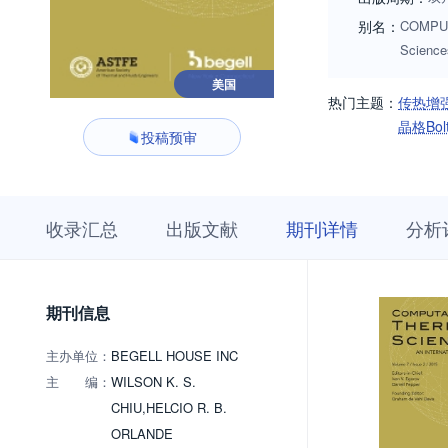
别名：
COMPUT 
Scienc
美国
热门主题：
传热增
晶格Bol
投稿预审
收
栏
期
收录汇总
出版文献
期刊详情
分析
录
目
刊
汇
浏
详
总
览
情
期刊信息
主办单位：
BEGELL HOUSE INC
主 编：
WILSON K. S.
CHIU,HELCIO R. B.
ORLANDE