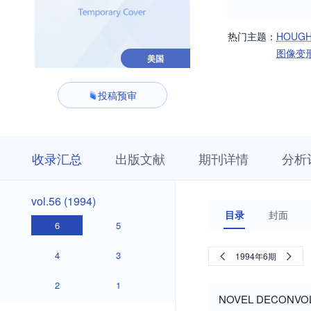
热门主题：
HOUG
图像变
美国
投稿预审
收
栏
期
收录汇总
出版文献
期刊详情
分析
录
目
刊
汇
浏
详
总
览
情
vol.56
vol.56 (1994)
(1994)
目录
封面
6
5
4
3
1994年6期
2
1
NOVEL DECONVOLU