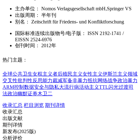
主办单位：
Nomos Verlagsgesellschaft mbH,Springer VS
出版周期：
半年刊
别名：
Zeitschrift für Friedens- und Konfliktforschung
国际标准连续出版物号
/电子版
：
ISSN
2192-1741
/
EISSN
2524-6976
创刊时间：
2012年
热门主题：
全球公共卫生
女权主义者
后殖民主义
女性主义
伊斯兰主义
领域
交叉性
批判性反思能力
裁减军备
非暴力抵抗
网络战争
政治暴力
ARM控制
数据安全与隐私
大流行病
活动主义
TTL闪光
过渡司
法
政治幽默
证券
木卫二
收录汇总
栏目浏览
期刊详情
收录汇总
出版文献
期刊详情
新发布(2025版)
分析评价