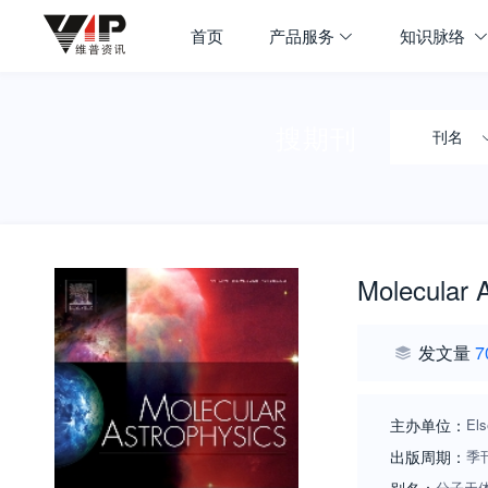
首页
产品服务
知识脉络
搜期刊
刊名
Molecular 
发文量
7
主办单位：
Els
出版周期：
季
分子天