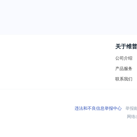
关于维
公司介绍
产品服务
联系我们
违法和不良信息举报中心
举报邮箱
网络