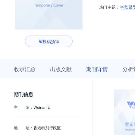
热门主题：
半监督
投稿预审
收
栏
期
收录汇总
出版文献
期刊详情
分析
录
目
刊
汇
浏
详
总
览
情
期刊信息
主 编：
Weinan E
地 址：
香港特别行政区