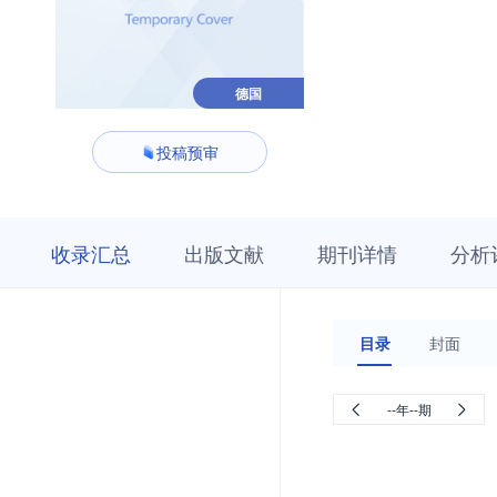
德国
投稿预审
收
栏
期
收录汇总
出版文献
期刊详情
分析
录
目
刊
汇
浏
详
总
览
情
目录
封面
--年--期