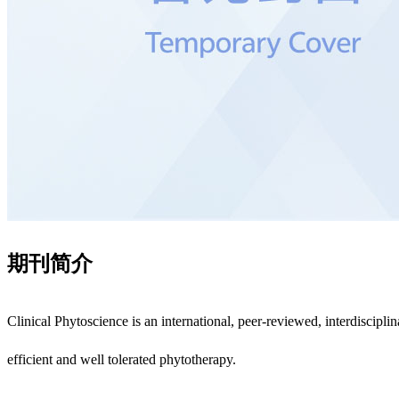
期刊简介
Clinical Phytoscience is an international, peer-reviewed, interdiscipli
efficient and well tolerated phytotherapy.