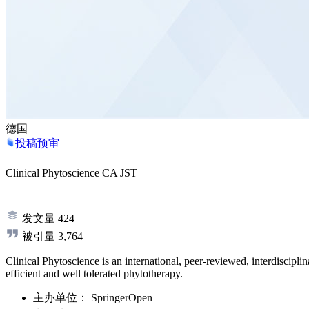
德国
投稿预审
Clinical Phytoscience
CA
JST
发文量
424
被引量
3,764
Clinical Phytoscience is an international, peer-reviewed, interdiscipli
efficient and well tolerated phytotherapy.
主办单位：
SpringerOpen