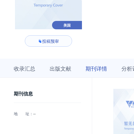
美国
投稿预审
收
栏
期
收录汇总
出版文献
期刊详情
分析
录
目
刊
汇
浏
详
总
览
情
期刊信息
地 址：
--