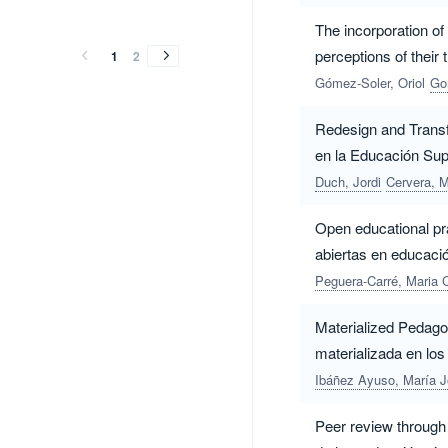
vol.
vol.
vol.
vol.
vol.
vol.
(2021)
(2020)
(2019)
The incorporation of 
(2021)
(2020)
(2019)
perceptions of their 
1
2
cualitativo sobre la
Gómez-Soler, Oriol
Go
Redesign and Transf
en la Educación Sup
Duch, Jordi
Cervera, M
Open educational pra
abiertas en educació
Peguera-Carré, Maria
Materialized Pedago
materializada en los
Ibáñez Ayuso, María 
Peer review through 