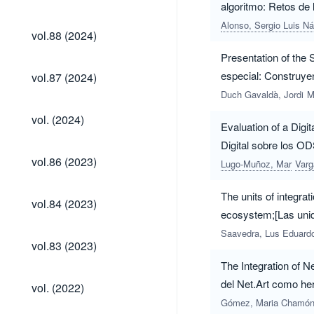
(2025)
algoritmo: Retos de l
Alonso, Sergio Luis N
vol.88
vol.88 (2024)
(2024)
Presentation of the 
vol.87
especial: Construyen
vol.87 (2024)
(2024)
Duch Gavaldà, Jordi
M
vol.
vol. (2024)
Evaluation of a Dig
(2024)
Digital sobre los O
vol.86
vol.86 (2023)
Lugo-Muñoz, Mar
Varg
(2023)
The units of integrat
vol.84
vol.84 (2023)
(2023)
ecosystem;[Las unida
Saavedra, Lus Eduard
vol.83
vol.83 (2023)
(2023)
The Integration of Ne
vol.
del Net.Art como herr
vol. (2022)
(2022)
educación primaria]
Gómez, Maria Chamó