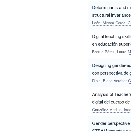
Determinants and me
structural invarian
profesorado en form
León, Miriam
Cerda, Cr
Digital teaching ski
en educación superi
Bonilla-Pérez, Laura
M
Designing gender-eq
con perspectiva de 
Ribis, Elena Vercher
G
Analysis of Teacher
digital del cuerpo
González-Medina, Isa
Gender perspective 
STEAM basados en p