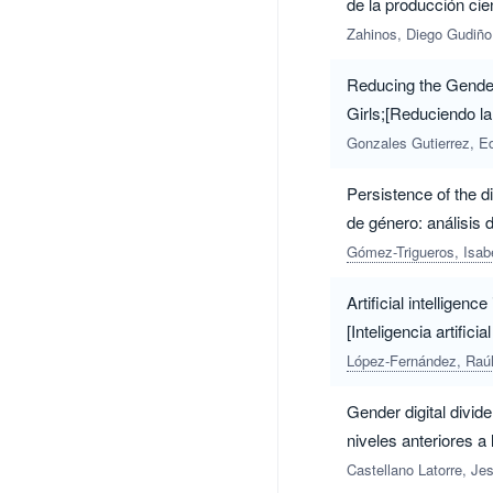
de la producción cie
Zahinos, Diego Gudiño
Reducing the Gender
Girls;[Reduciendo l
primaria]
Gonzales Gutierrez, Ed
Persistence of the di
de género: análisis 
Gómez-Trigueros, Isab
Artificial intelligen
[Inteligencia artific
internacionales]
López-Fernández, Raú
Gender digital divid
niveles anteriores a
Castellano Latorre, Je