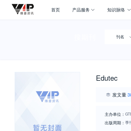
首页
产品服务
知识脉络
搜期刊
刊名
Edutec
发文量
3
主办单位：
GTE
出版周期：
季