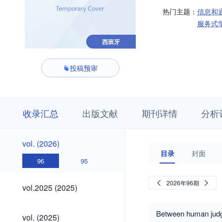
热门主题：
信息和
服务式
西班牙
投稿预审
收
栏
期
收录汇总
出版文献
期刊详情
分析
录
目
刊
汇
浏
详
总
览
情
vol.
vol. (2026)
(2026)
目录
封面
96
95
vol.2025
2026年96期
vol.2025 (2025)
(2025)
vol.
Between human judgme
vol. (2025)