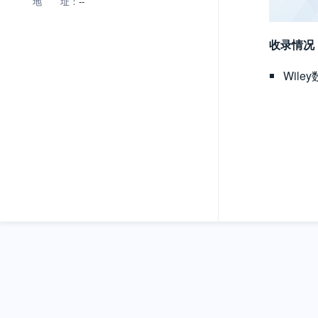
地 址：
--
收录情况
Wile