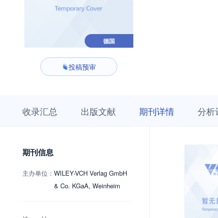
德国
投稿预审
收
栏
期
收录汇总
出版文献
期刊详情
分析
录
目
刊
汇
浏
详
总
览
情
期刊信息
主办单位：
WILEY-VCH Verlag GmbH
& Co. KGaA, Weinheim