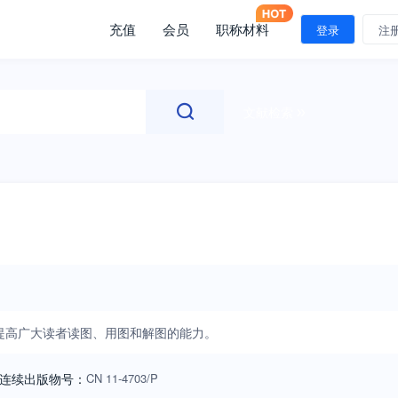
充值
会员
职称材料
登录
注
文献检索
提高广大读者读图、用图和解图的能力。
连续出版物号：
CN
11-4703/P