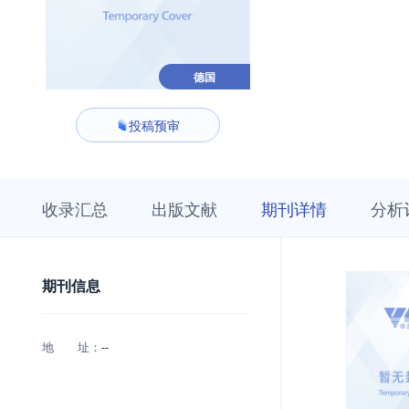
德国
投稿预审
收
栏
期
收录汇总
出版文献
期刊详情
分析
录
目
刊
汇
浏
详
总
览
情
期刊信息
地 址：
--