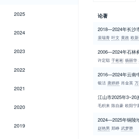
2025
2025
论著
2018—2024年
2024
2024
裴瑞青
叶文
黄政
欧新
2023
2023
2006—2024年
许定聪
于彬彬
杨丽华
2022
2022
2016—2024年
银洁
唐婷婷
肖金英
万
2021
2021
江山市2025年3~
2020
毛积来
陈自豪
欧阳宁
2020
2024—2025
2019
2019
赵艳男
郑峥
武梦骅