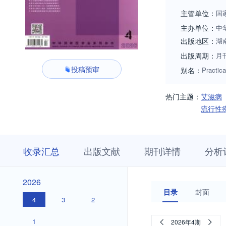
秀期刊 ”、“第三
主管单位：
国
据库、美国化学文
主办单位：
中
出版地区：
湖
出版周期：
月
投稿预审
别名：
Practica
热门主题：
艾滋病
流行性
收
栏
期
收录汇总
出版文献
期刊详情
分析
录
目
刊
汇
浏
详
总
览
情
2026
2026
目录
封面
4
3
2
1
2026年4期