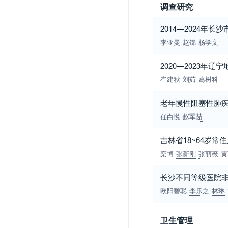
调查研究
2014—2024
李亚曼
赵锦
杨学文
2020—2023年
崔建秋
刘茹
葛树科
老年慢性阻塞性肺
任白悦
赵军茹
吉林省18~64岁
栾博
张新刚
张丽薇
黄
长沙不同等级医院
欧阳碧聪
李乐之
林琳
卫生管理