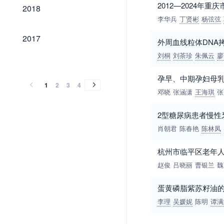
2018
2012—2024
2018
李华兵
丁贤彬
杨弦弦
2017
2017
外周血线粒体DNA
刘桐
刘茶珍
朱佩云
廖
2016
2015
2014
2013
2012
2011
2010
2009
2008
2007
2006
2005
2004
2003
2002
2001
2000
1999
1998
1997
1996
1995
1994
1993
1992
1991
1990
1989
2016
2015
2014
2013
2012
2011
2010
2009
2008
2007
2006
2005
2004
2003
2002
2001
2000
1999
1998
1997
1996
1995
1994
1993
1992
1991
1990
1989
孕早、中期孕妇母
1
2
3
4
邓晓
张涵潇
王海琪
张
2型糖尿病患者慢性
肖朝君
陈春艳
陈林凤
杭州市临平区老年
赵俊
吕晓丽
曹银兰
魏
蛋黄磷脂紫苏籽油
李理
吴媛妮
陈明
谭满