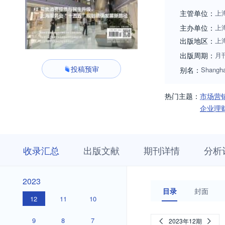
志的主要读者对象
主管单位：
上
主办单位：
上
出版地区：
上
出版周期：
月
投稿预审
别名：
Shangha
热门主题：
市场营
企业理
收
栏
期
收录汇总
出版文献
期刊详情
分析
录
目
刊
汇
浏
详
总
览
情
2023
2023
目录
封面
12
11
10
9
8
7
2023年12期