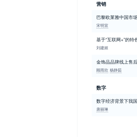
营销
巴黎欧莱雅中国市
宋明宣
基于“互联网+”的
刘建姬
金饰品品牌线上售
顾雨欣
杨静茹
数字
数字经济背景下我
唐丽琳