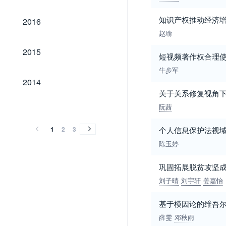
2016
知识产权推动经济
2016
赵瑜
2015
2015
短视频著作权合理
牛步军
2014
2014
关于关系修复视角
2013
2012
2011
2010
2009
2008
2007
2006
2005
2004
2003
2002
2001
2000
1999
1998
1997
1996
1995
1994
2013
2012
2011
2010
2009
2008
2007
2006
2005
2004
2003
2002
2001
2000
1999
1998
1997
1996
1995
1994
阮茜
1
2
3
个人信息保护法视
陈玉婷
巩固拓展脱贫攻坚
刘子晴
刘宇轩
姜嘉怡
基于模因论的维吾
薛雯
邓秋雨