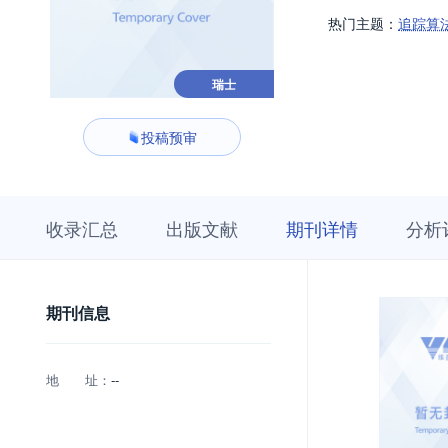
热门主题：
追踪算
瑞士
投稿预审
收
栏
期
收录汇总
出版文献
期刊详情
分析
录
目
刊
汇
浏
详
总
览
情
期刊信息
地 址：
--