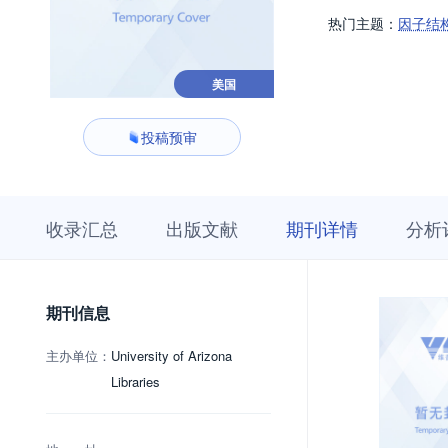
热门主题：
因子结
美国
投稿预审
收
栏
期
收录汇总
出版文献
期刊详情
分析
录
目
刊
汇
浏
详
总
览
情
期刊信息
主办单位：
University of Arizona
Libraries