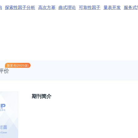
构
探索性因子分析
高次方幂
曲式理论
可靠性因子
量表开发
服务式
新发布(2025版)
评价
期刊简介