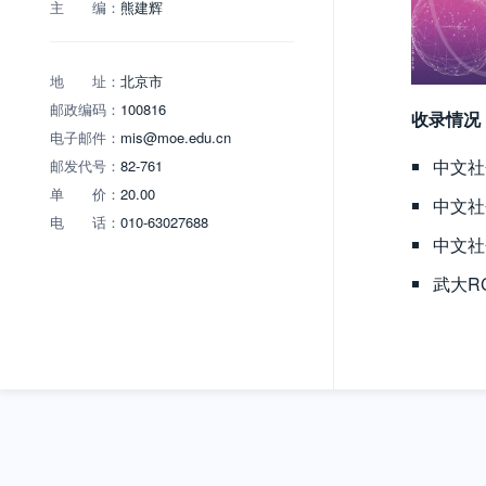
主 编：
熊建辉
地 址：
北京市
邮政编码：
100816
收录情况
电子邮件：
mis@moe.edu.cn
中文社
邮发代号：
82-761
单 价：
20.00
中文社
电 话：
010-63027688
中文社
武大R