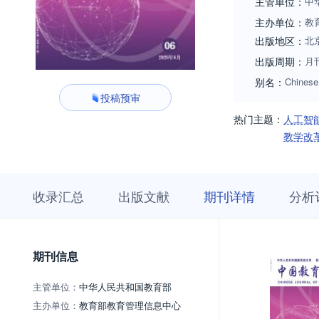
主管单位：
中
主办单位：
教
出版地区：
北
出版周期：
月
别名：
Chinese 
投稿预审
热门主题：
人工智
教学改
收
栏
期
收录汇总
出版文献
期刊详情
分析
录
目
刊
汇
浏
详
总
览
情
期刊信息
主管单位：
中华人民共和国教育部
主办单位：
教育部教育管理信息中心