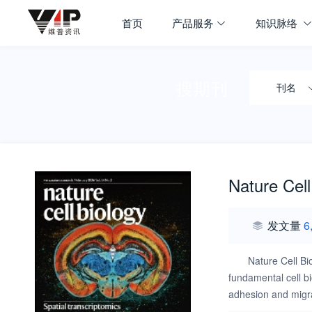
首页
产品服务
知识脉络
搜期刊
刊名
Nature Cell
发文量
6
Nature Cell Bi
fundamental cell bi
adhesion and migra
repair -Mechanism