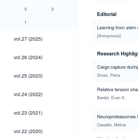
3
2
Editorial
1
Learning from stem
vol.27
[Anonymous]
vol.27 (2025)
(2025)
Research Highlig
vol.26
vol.26 (2024)
(2024)
Cargo capture duri
vol.25
vol.25 (2023)
Gross, Petra
(2023)
Relative tension s
vol.24
vol.24 (2022)
(2022)
Bardot, Evan S.
vol.23
vol.23 (2021)
(2021)
Neuroproteasomes i
Casadio, Melina
vol.22
vol.22 (2020)
(2020)