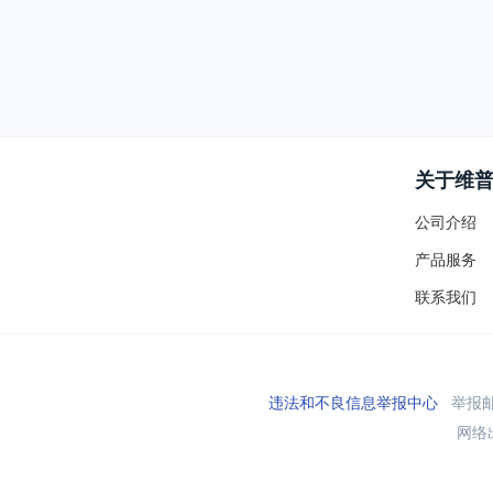
关于维
公司介绍
产品服务
联系我们
违法和不良信息举报中心
举报邮箱
网络