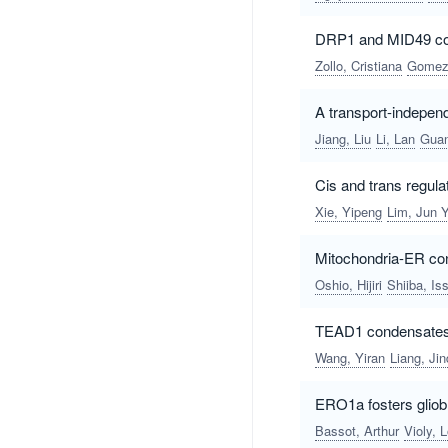
DRP1 and MID49 co-d
Zollo, Cristiana
Gomez 
A transport-independ
Jiang, Liu
Li, Lan
Guan
Cis and trans regu
Xie, Yipeng
Lim, Jun Y
Mitochondria-ER con
Oshio, Hijiri
Shiiba, Is
TEAD1 condensates ar
Wang, Yiran
Liang, Jin
ERO1a fosters gliob
Bassot, Arthur
Violy, L