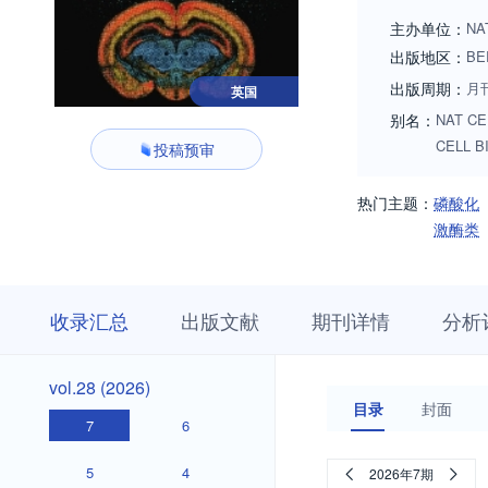
Proteolysis and qua
主办单位：
NA
出版地区：
BE
出版周期：
月
英国
别名：
NAT CE
CELL B
投稿预审
热门主题：
磷酸化
激酶类
收
栏
期
收录汇总
出版文献
期刊详情
分析
录
目
刊
汇
浏
详
总
览
情
vol.28
vol.28 (2026)
(2026)
目录
封面
7
6
5
4
2026年7期