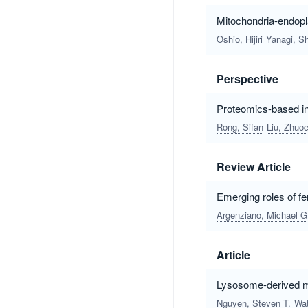
Mitochondria-endopl
Oshio, Hijiri
Yanagi, Sh
Perspective
Proteomics-based i
Rong, Sifan
Liu, Zhuo
Review Article
Emerging roles of fe
Argenziano, Michael G
Article
Lysosome-derived met
Nguyen, Steven T.
Wat