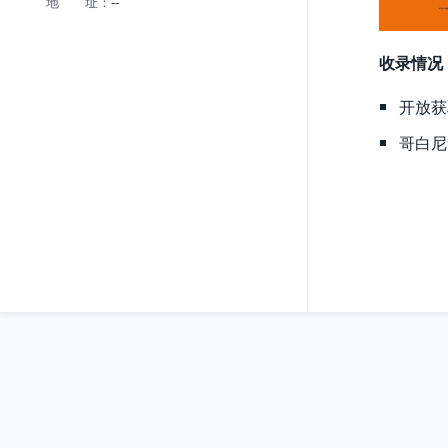
地 址：
--
收录情况
开放获
哥白尼