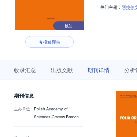
热门主题：
阿拉伯
波兰
投稿预审
收
栏
期
收录汇总
出版文献
期刊详情
分析
录
目
刊
汇
浏
详
总
览
情
期刊信息
主办单位：
Polish Academy of
Sciences-Cracow Branch