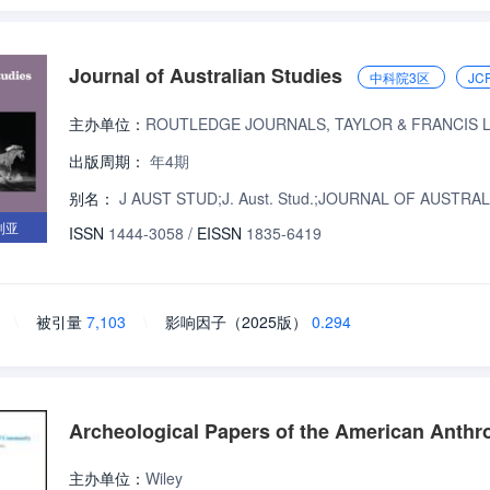
Journal of Australian Studies
中科院3区
JC
主办单位：
ROUTLEDGE JOURNALS, TAYLOR & FRANCIS 
出版周期：
年4期
别名：
J AUST STUD;J. Aust. Stud.;JOURNAL OF AUSTRA
利亚
ISSN
1444-3058
/
EISSN
1835-6419
\
被引量
7,103
\
影响因子（2025版）
0.294
Archeological Papers of the American Anthr
主办单位：
Wiley