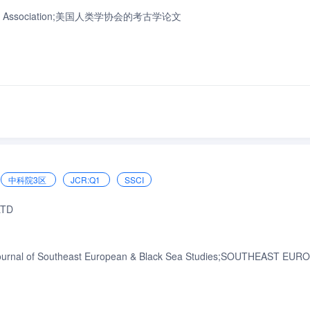
pological Association;美国人类学协会的考古学论文
中科院3区
JCR:Q1
SSCI
LTD
Journal of Southeast European & Black Sea Studies;SOUTHEAST EU