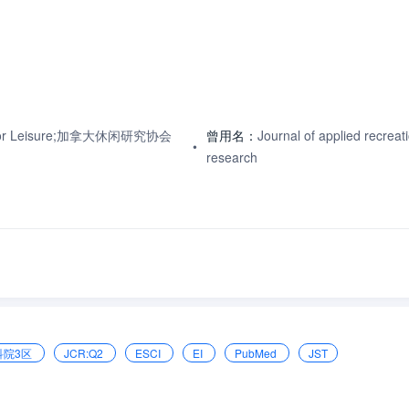
ation for Leisure;加拿大休闲研究协会
曾用名：
Journal of applied recreat
•
research
科院3区
JCR:Q2
ESCI
EI
PubMed
JST