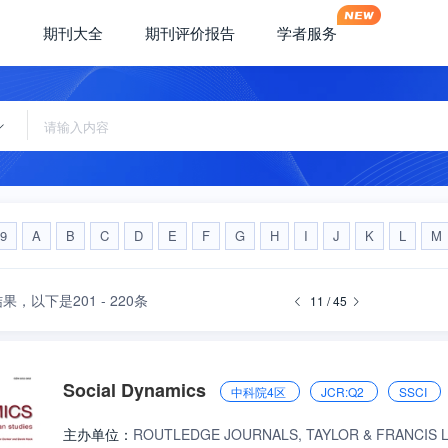
期刊大全
期刊评价报告
学者服务
-9
A
B
C
D
E
F
G
H
I
J
K
L
M
结果，
以下是201 - 220条
11 / 45
Social Dynamics
中科院4区
JCR:Q2
SSCI
主办单位：
ROUTLEDGE JOURNALS, TAYLOR & FRANCIS 