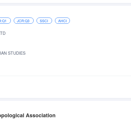
R:Q1
JCR:Q3
SSCI
AHCI
LTD
LIAN STUDIES
opological Association