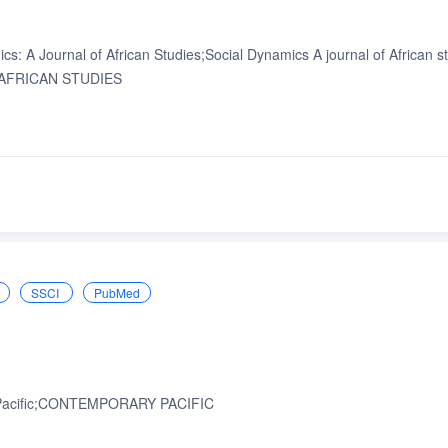
s: A Journal of African Studies;Social Dynamics A journal of African
FRICAN STUDIES
SSCI
PubMed
 Pacific;CONTEMPORARY PACIFIC