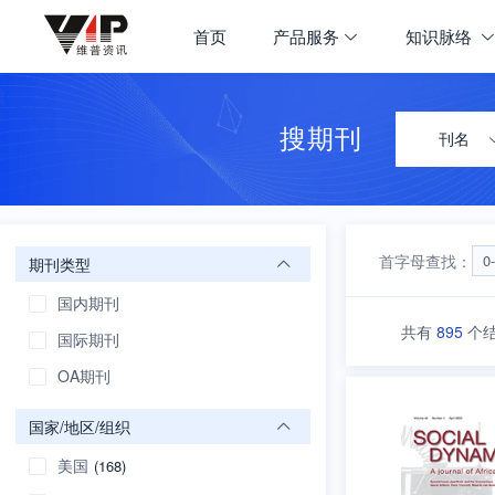
期刊大全
首页
产品服务
知识脉络
首页
学科导航
搜期刊
刊名
首字母查找：
0
期刊类型
国内期刊
共有
895
个
国际期刊
OA期刊
国家/地区/组织
美国
(168)