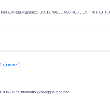
astruct.;可持续及弹性技术设施建筑;SUSTAINABLE AND RESILIENT INFRASTR
PubMed
ON;China information;Zhongguo qing bao