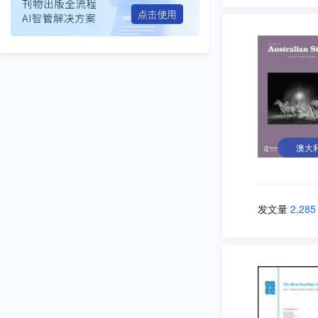
澳大
发文量
2,285