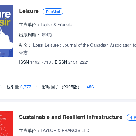
Leisure
PubMed
主办单位：
Taylor & Francis
出版周期：
年4期
别名：
Loisir;Leisure : Journal of the Canadian Associ
杂志
国
ISSN
1492-7713
/
EISSN
2151-2221
\
被引量
6,777
\
影响因子（2025版）
1.456
Sustainable and Resilient Infrastructure
中
主办单位：
TAYLOR & FRANCIS LTD