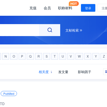
充值
会员
职称材料
注册
登录
注
文献检索
N
O
P
Q
R
S
T
U
V
W
X
Y
Z
相关度
发文量
影响因子
PubMed
LTD