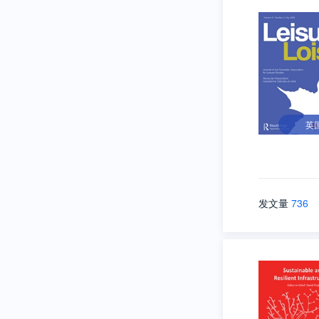
英
发文量
736