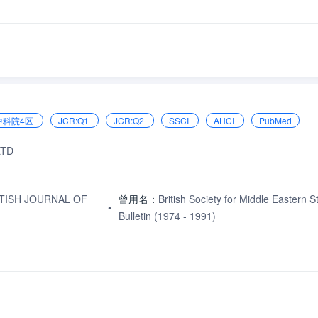
中科院4区
JCR:Q1
JCR:Q2
SSCI
AHCI
PubMed
LTD
BRITISH JOURNAL OF
曾用名：
British Society for Middle Eastern S
•
Bulletin (1974 - 1991)