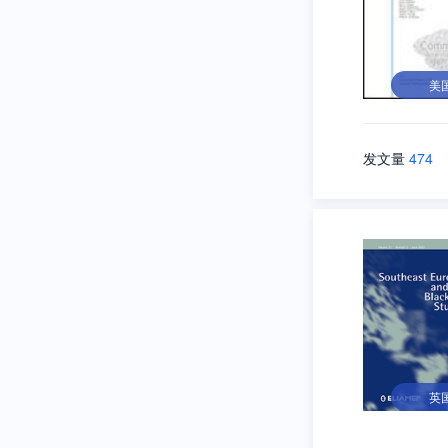
美
发文量
474
英