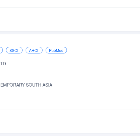
SSCI
AHCI
PubMed
LTD
NTEMPORARY SOUTH ASIA