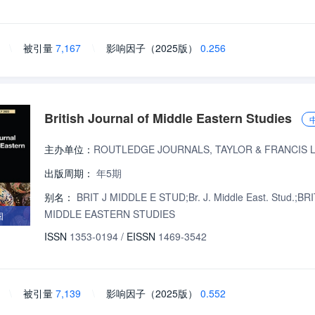
\
被引量
7,167
\
影响因子（2025版）
0.256
British Journal of Middle Eastern Studies
主办单位：
ROUTLEDGE JOURNALS, TAYLOR & FRANCIS 
出版周期：
年5期
别名：
BRIT J MIDDLE E STUD;Br. J. Middle East. Stud.;
MIDDLE EASTERN STUDIES
国
ISSN
1353-0194
/
EISSN
1469-3542
\
被引量
7,139
\
影响因子（2025版）
0.552