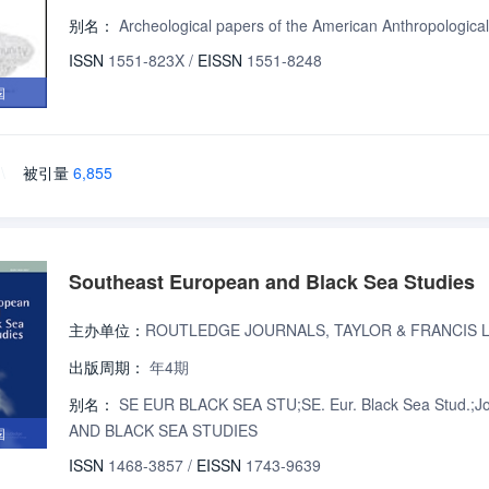
别名：
Archeological papers of the American Anthro
ISSN
1551-823X
/
EISSN
1551-8248
国
\
被引量
6,855
Southeast European and Black Sea Studies
主办单位：
ROUTLEDGE JOURNALS, TAYLOR & FRANCIS 
出版周期：
年4期
别名：
SE EUR BLACK SEA STU;SE. Eur. Black Sea Stud.;
AND BLACK SEA STUDIES
国
ISSN
1468-3857
/
EISSN
1743-9639