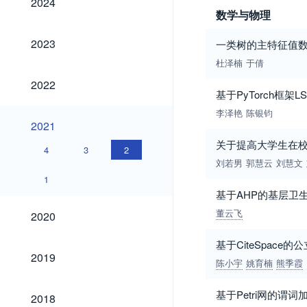
2024
数学与物理
2023
2023
一类树的主特征值
杜泽楠
于倩
2022
2022
基于PyTorch框
李泽艳
陈银钧
2021
2021
关于提高大学生在
4
3
2
刘若男
郭慧云
刘慧文
1
基于AHP的基层卫
2020
董云飞
2020
基于CiteSpac
2019
2019
陈小宇
姚育楠
熊季霞
2018
基于Petri网的谓
2018