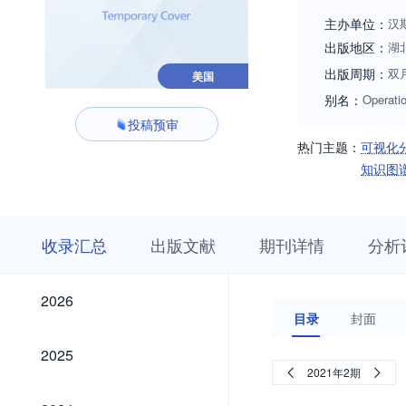
主办单位：
汉
出版地区：
湖
出版周期：
双
美国
别名：
Operati
投稿预审
热门主题：
可视化
知识图
收
栏
期
收录汇总
出版文献
期刊详情
分析
录
目
刊
汇
浏
详
总
览
情
2026
2026
目录
封面
2025
2025
2021年2期
2024