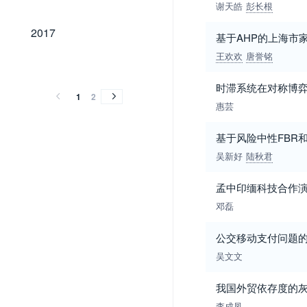
谢天皓
彭长根
2017
2017
基于AHP的上海市
王欢欢
唐誉铭
2016
2015
2014
2013
2012
2011
2016
2015
2014
2013
2012
2011
时滞系统在对称博
1
2
惠芸
基于风险中性FBR
吴新好
陆秋君
孟中印缅科技合作
邓磊
公交移动支付问题
吴文文
我国外贸依存度的
李成凤