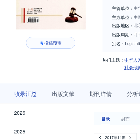
主管单位：
中
主办单位：
中
出版地区：
北
出版周期：
月
投稿预审
别名：
Legislat
热门主题：
中华人
社会保
收
栏
期
收录汇总
出版文献
期刊详情
分析
录
目
刊
汇
浏
详
总
览
情
2026
2026
目录
封面
2025
2025
2017年11期