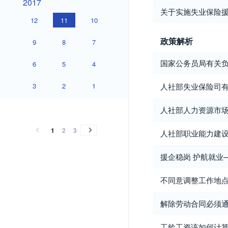
2017
关于实施失业保险援
12
11
10
政策解析
9
8
7
国家公务员局有关负
6
5
4
3
2
1
人社部失业保险司
2016
2015
2014
2013
2012
2011
2010
2009
2008
2007
2006
2000
2016
2015
2014
2013
2012
2011
2010
2009
2008
2007
2006
2000
人社部人力资源市
1
2
3
人社部职业能力建
援企稳岗 护航就业
不同意调整工作地点
解除劳动合同必须
工龄工资该如何计