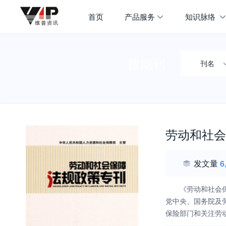
首页
产品服务
知识脉络
搜期刊
刊名
劳动和社会
发文量
6
《劳动和社会
党中央、国务院及
保险部门和关注劳