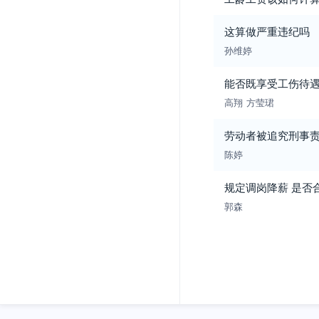
这算做严重违纪吗
孙维婷
能否既享受工伤待
高翔
方莹珺
劳动者被追究刑事
陈婷
规定调岗降薪 是否
郭森