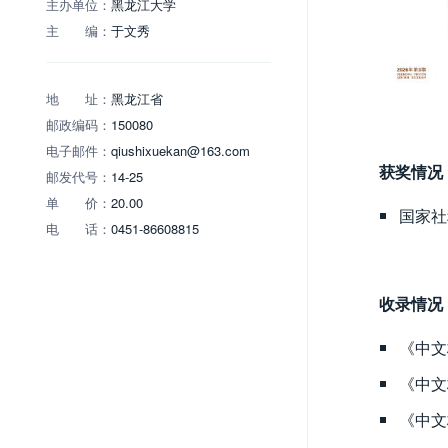
主办单位：
黑龙江大学
主 编：
于文秀
地 址：
黑龙江省
邮政编码：
150080
电子邮件：
qiushixuekan@163.com
获奖情况
邮发代号：
14-25
单 价：
20.00
国家社
电 话：
0451-86608815
收录情况
《中文
《中文
《中文