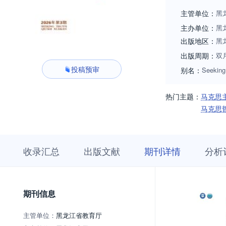
主管单位：
黑
主办单位：
黑
出版地区：
黑
出版周期：
双
投稿预审
别名：
Seeking
热门主题：
马克思
马克思
收
栏
期
收录汇总
出版文献
期刊详情
分析
录
目
刊
汇
浏
详
总
览
情
期刊信息
主管单位：
黑龙江省教育厅