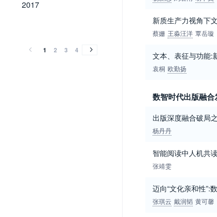
2017
2017
新质生产力视角下
2016
2015
2014
2013
2012
2011
2010
2009
2008
2007
2006
2005
2004
2003
2002
2001
2000
1999
1998
1997
1996
1995
1994
2016
2015
2014
2013
2012
2011
2010
2009
2008
2007
2006
2005
2004
2003
2002
2001
2000
1999
1998
1997
1996
1995
1994
蔡姗
王淼汪洋
覃岳璇
1
2
3
4
文本、表征与功能:
袁桐
欧勤扬
数智时代出版融合
出版深度融合破局之
杨丹丹
智能阅读中人机共
张靖雯
迈向“文化亲和性”
张琪云
戴润韬
黄可馨