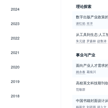
理论探索
2024
2024
数字出版产业政策
2023
2023
谢红焰
肖洋
从工具到生态:人工
2022
2022
朱元捷
罗森林
赵鲁涛
2021
2021
事业与产业
2020
面向产业人才需求
2020
姚永春
葛续川
2019
2019
高校英文科技期刊
范敬群
2018
2018
中国书籍封面设计
杨新忠
刘若雨
胡卜文