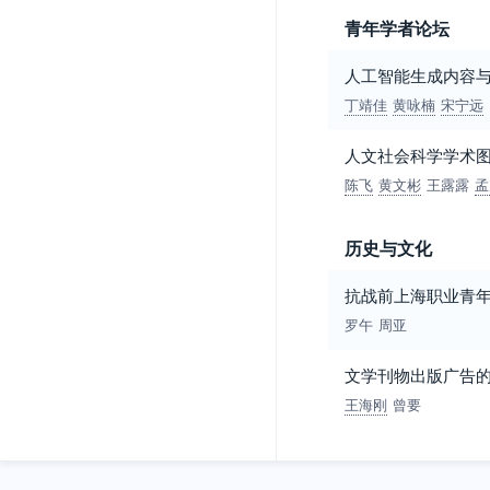
青年学者论坛
人工智能生成内容
丁靖佳
黄咏楠
宋宁远
人文社会科学学术
陈飞
黄文彬
王露露
孟
历史与文化
抗战前上海职业青
罗午
周亚
文学刊物出版广告
王海刚
曾要