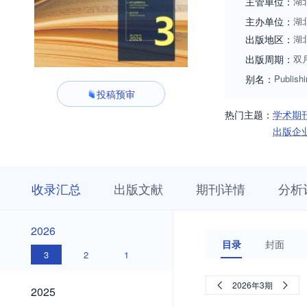
主管单位：
湖
主办单位：
湖
出版地区：
湖
出版周期：
双
别名：
Publishi
投稿预审
热门主题：
学术期
出版企
收
栏
期
收录汇总
出版文献
期刊详情
分析
录
目
刊
汇
浏
详
总
览
情
2026
2026
目录
封面
3
2
1
2025
2026年3期
2025