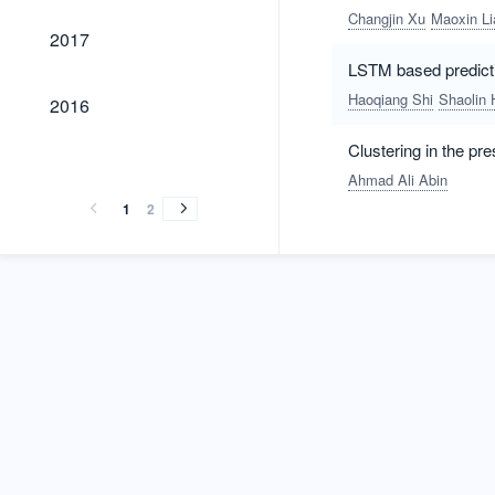
Changjin Xu
Maoxin Li
2017
2017
LSTM based predicti
2016
Haoqiang Shi
Shaolin 
2016
Clustering in the pr
2015
2014
2013
2012
2015
2014
2013
2012
Ahmad Ali Abin
1
2