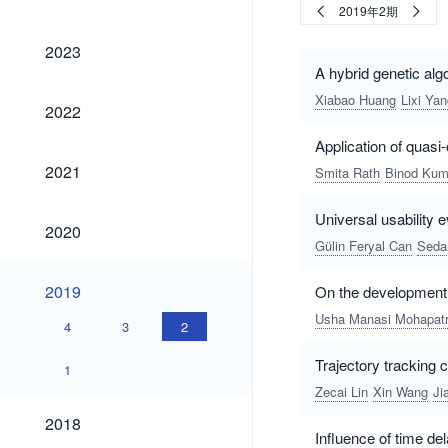
2019年2期
2023
2023
A hybrid genetic alg
Xiabao Huang
Lixi Ya
2022
2022
Application of quas
2021
2021
Smita Rath
Binod Kum
Universal usability 
2020
2020
Gülin Feryal Can
Seda
2019
2019
On the development o
Usha Manasi Mohapat
4
3
2
Trajectory tracking c
1
Zecai Lin
Xin Wang
Ji
2018
2018
Influence of time d