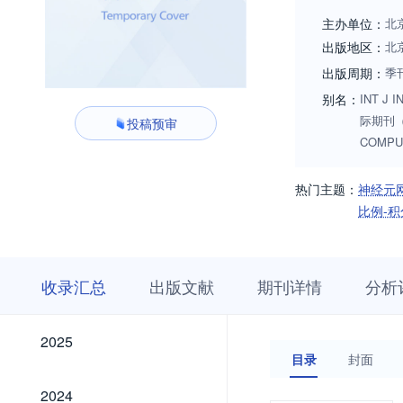
and Cybernetics fo
主办单位：
北
can be adopted or 
出版地区：
北
Algorithms, techniq
出版周期：
季
Intelligent Computi
别名：
INT J 
际期刊（英
投稿预审
COMPU
热门主题：
神经元
比例-积
收
栏
期
收录汇总
出版文献
期刊详情
分析
录
目
刊
汇
浏
详
总
览
情
2025
2025
目录
封面
2024
2024