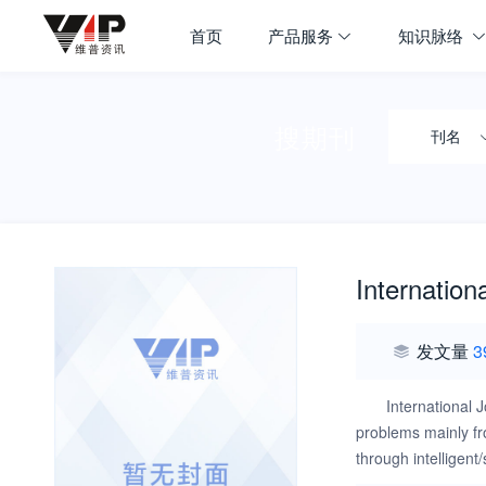
首页
产品服务
知识脉络
搜期刊
刊名
Internation
发文量
3
International 
problems mainly fr
through intelligent
publishing the rec