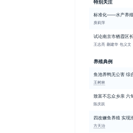
特别关注
标准化——水产养
庾莉萍
试论南京市栖霞区
王志亮
蒯建华
包义文
养殖典例
鱼池养鸭无公害 综
王树林
致富不忘众乡亲 六旬
陈庆跃
四改鳜鱼养殖 实现
方天治