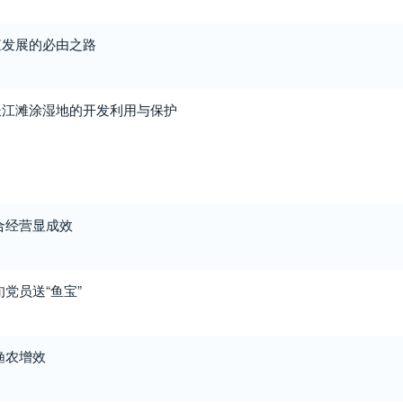
殖发展的必由之路
长江滩涂湿地的开发利用与保护
合经营显成效
党员送“鱼宝”
渔农增效