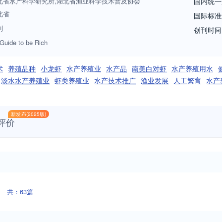
北省水产科学研究所,湖北省渔业科学技术普及协会
国内统一
北省
国际标准
刊
创刊时间
Guide to be Rich
术
养殖品种
小龙虾
水产养殖业
水产品
南美白对虾
水产养殖用水
淡水水产养殖业
虾类养殖业
水产技术推广
渔业发展
人工繁育
水产
新发布(2025版)
评价
共：63篇