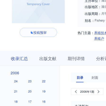
主办单位：
湖
出版地区：
湖
出版周期：
月
别名：
Fishery 
投稿预审
热门主题：
养殖技
养殖户
收
栏
期
收录汇总
出版文献
期刊详情
分析
录
目
刊
汇
浏
详
总
览
情
2026
2025
2024
2023
2022
2021
2020
2019
2018
2017
2016
2015
2014
2013
2012
2011
2010
2009
2008
2007
2026
2025
2024
2023
2022
2021
2020
2019
2018
2017
2016
2015
2014
2013
2012
2011
2010
2009
2008
2007
2006
2006
目录
封面
24
23
22
21
20
19
2006年1期
18
17
16