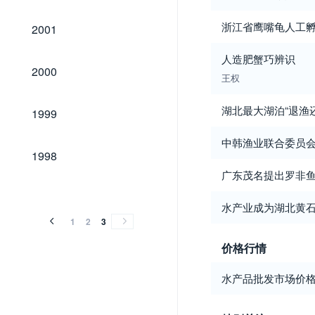
2001
浙江省鹰嘴龟人工
2001
人造肥蟹巧辨识
2000
2000
王权
1999
湖北最大湖泊“退渔
1999
中韩渔业联合委员
1998
1998
广东茂名提出罗非
水产业成为湖北黄
1
2
3
价格行情
水产品批发市场价