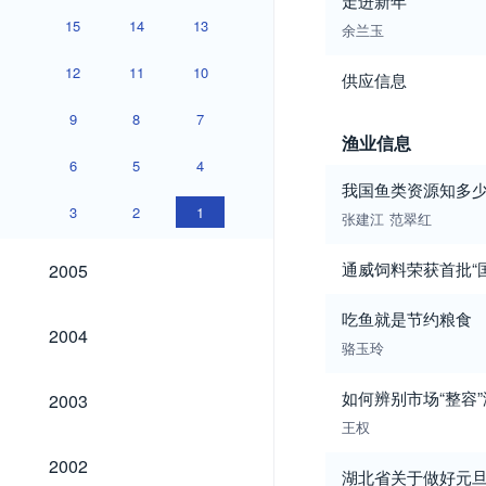
走进新年
15
14
13
余兰玉
12
11
10
供应信息
9
8
7
渔业信息
6
5
4
我国鱼类资源知多
3
2
1
张建江
范翠红
2005
通威饲料荣获首批“
2005
吃鱼就是节约粮食
2004
2004
骆玉玲
2003
如何辨别市场“整容
2003
王权
2002
2002
湖北省关于做好元