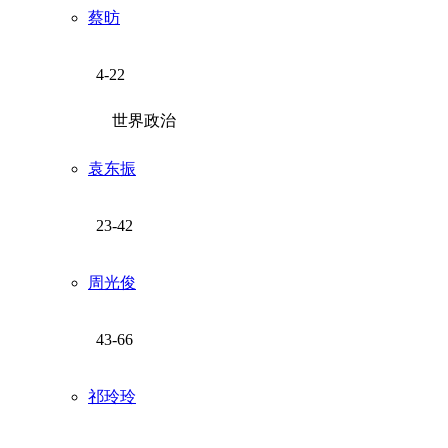
蔡昉
4-22
世界政治
袁东振
23-42
周光俊
43-66
祁玲玲