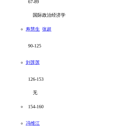
67-89
国际政治经济学
寿慧生
张超
90-125
刘莲莲
126-153
无
154-160
冯维江