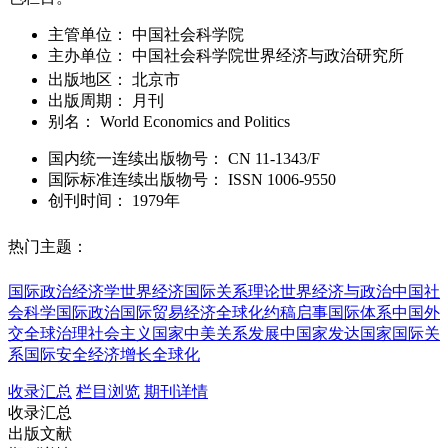
主管单位：
中国社会科学院
主办单位：
中国社会科学院世界经济与政治研究所
出版地区：
北京市
出版周期：
月刊
别名：
World Economics and Politics
国内统一连续出版物号：
CN
11-1343/F
国际标准连续出版物号
：
ISSN
1006-9550
创刊时间：
1979年
热门主题：
国际政治经济学
世界经济
国际关系理论
世界经济与政治
中国社
会科学
国际政治
国际贸易
经济全球化
约稿启事
国际体系
中国外
交
全球治理
社会主义国家
中美关系
发展中国家
发达国家
国际关
系
国际安全
经济增长
全球化
收录汇总
栏目浏览
期刊详情
收录汇总
出版文献