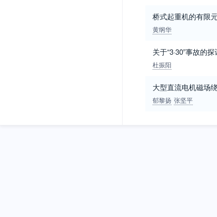
桥式起重机的有限
黄纲华
关于“3·30”事故的
杜振阳
大型直流电机磁场
郁黎扬
张坚平