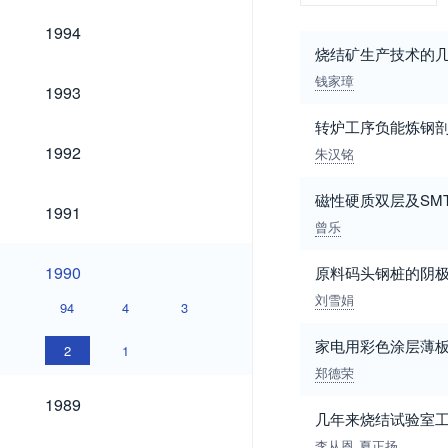
1994
1994
烧结矿生产技术的
钱家璋
1993
1993
转炉工序负能炼钢
1992
1992
朱汉铭
磁性硬质双层及SM
1991
1991
曾乐
1990
1990
原料码头钢桩的阴
刘雪娟
94
4
3
家电用彩色涂层薄
2
1
郑德荣
1989
1989
几年来烧结试验室
李从恩
夏正扬