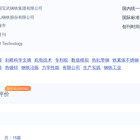
国宝武钢铁集团有限公司
国内统一
山钢铁股份有限公司
国际标准
海市
创刊时间
月刊
l Technology
铸
剑桥科学文摘
机电技术
专利权
数值模拟
热轧带钢
铁素体不锈钢
铸
热镀锌
钢铁冶炼
力学性能
有限公司
生产实践
钢铁工业
新发布(2025版)
评价
共：15篇