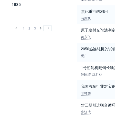
1985
1985
焦化重油的利用
马恩凯
1
2
3
4
原子发射光谱法测定连
黄永飞
2050热连轧机的试
杨广
1号初轧机翻钢长轴
汪国琦
沈月林
我国汽车行业对宝
印祥麟
对三期引进联合循
张济成