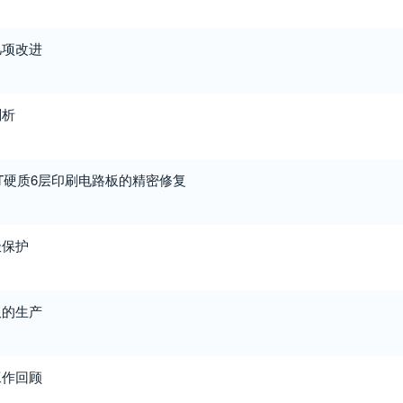
几项改进
剖析
T硬质6层印刷电路板的精密修复
极保护
板的生产
工作回顾