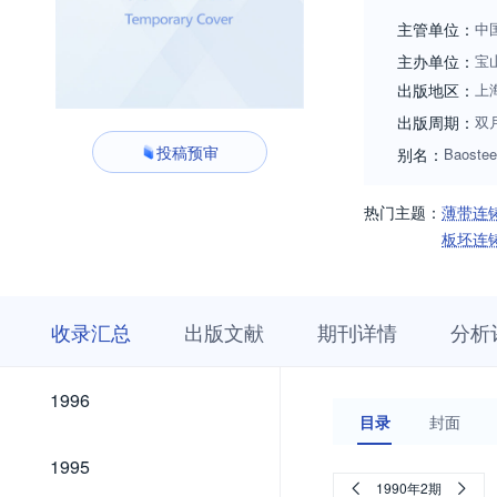
主管单位：
中
主办单位：
宝
出版地区：
上
出版周期：
双
投稿预审
别名：
Baostee
热门主题：
薄带连
板坯连
收
栏
期
收录汇总
出版文献
期刊详情
分析
录
目
刊
汇
浏
详
总
览
情
2026
2025
2024
2023
2022
2021
2020
2019
2018
2017
2016
2015
2014
2013
2012
2011
2010
2009
2008
2007
2006
2005
2004
2003
2002
2001
2000
1999
1998
1997
2026
2025
2024
2023
2022
2021
2020
2019
2018
2017
2016
2015
2014
2013
2012
2011
2010
2009
2008
2007
2006
2005
2004
2003
2002
2001
2000
1999
1998
1997
1996
1996
目录
封面
1995
1995
1990年2期