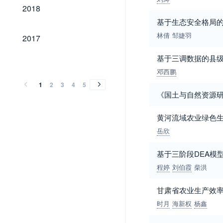
2018
2018
基于生态安全格局的
2017
林倩
邹婕羽
2017
基于三调数据的县
2016
2015
2014
2013
2012
2011
2010
2009
2008
2007
2006
2005
2004
2003
2002
2001
2000
1999
1998
1997
1996
1995
1994
1993
1992
1991
1990
1989
1987
1985
1981
2016
2015
2014
2013
2012
2011
2010
2009
2008
2007
2006
2005
2004
2003
2002
2001
2000
1999
1998
1997
1996
1995
1994
1993
1992
1991
1990
1989
1987
1985
1981
邓西鹏
1
2
3
4
5
《国土与自然资源
黄河流域农业绿色
岳欣
基于三阶段DEA模
程婷
刘伯霞
柴洪
甘肃省农业生产效
时月
海新权
杨鑫