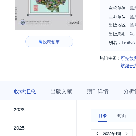
主管单位：
黑
主办单位：
黑
出版地区：
黑
出版周期：
双
投稿预审
别名：
Territor
热门主题：
可持续
旅游开
收
栏
期
收录汇总
出版文献
期刊详情
分析
录
目
刊
汇
浏
详
总
览
情
2026
2026
目录
封面
2025
2025
2022年4期