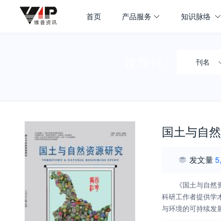
首页
产品服务
知识脉络
搜期刊
刊名
国土与自然
发文量
5
《国土与自然
科研工作者提供学
与环境的可持续发
富民强省、振兴经