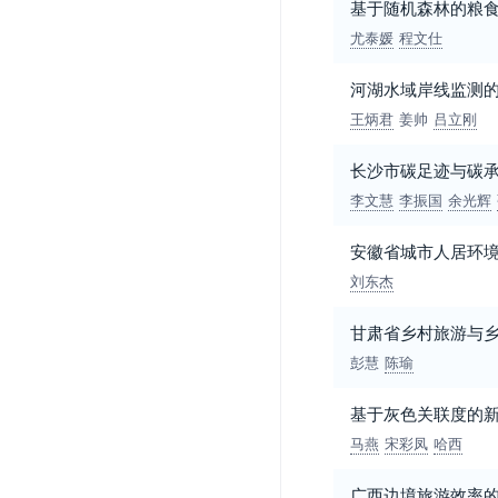
基于随机森林的粮
尤泰媛
程文仕
河湖水域岸线监测的
王炳君
姜帅
吕立刚
长沙市碳足迹与碳
李文慧
李振国
余光辉
安徽省城市人居环
刘东杰
甘肃省乡村旅游与
彭慧
陈瑜
基于灰色关联度的
马燕
宋彩凤
哈西
广西边境旅游效率