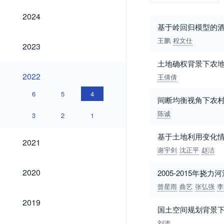
2024
2024
基于岭回归模型的
王鹏
程文仕
2023
2023
土地确权背景下农
2022
2022
王倩倩
6
5
4
间断均衡视角下农
陈诚
3
2
1
基于土地利用变化
2021
2021
谢宇剑
沈正平
赵洁
2020
2020
2005-2015年
曾星雨
曲艺
张弘强
李
2019
2019
国土空间规划背景
刘涛