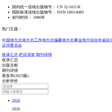
国内统一连续出版物号：
CN
32-1011/K
国际标准连续出版物号
：
ISSN
1003-8485
创刊时间：
1986年
热门主题：
中国地方志
地方志工作
地方志编纂
地方志事业
地方综合年鉴
区
运河
委员会
收录汇总
栏目浏览
期刊详情
收录汇总
出版文献
期刊详情
新发布(2025版)
分析评价
2026
2026