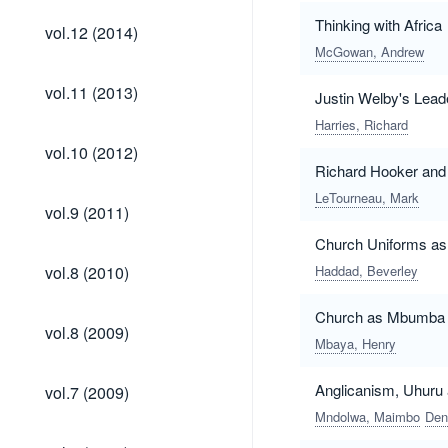
vol.12
Thinking with Africa
vol.12 (2014)
(2014)
McGowan, Andrew
vol.11
vol.11 (2013)
Justin Welby's Lead
(2013)
Harries, Richard
vol.10
vol.10 (2012)
(2012)
Richard Hooker and t
LeTourneau, Mark
vol.9
vol.9 (2011)
(2011)
Church Uniforms as 
vol.8
vol.8 (2010)
Haddad, Beverley
(2010)
Church as Mbumba an
vol.8
vol.8 (2009)
(2009)
Mbaya, Henry
vol.7
Anglicanism, Uhuru
vol.7 (2009)
(2009)
Mndolwa, Maimbo
Den
vol.6