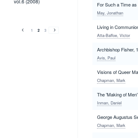
vol.6 (2008)
For Such a Time as 
(2008)
May, Jonathan
vol.5
vol.4
vol.3
vol.2
vol.1
vol.5
vol.4
vol.3
vol.2
vol.1
(2007)
(2006)
(2005)
(2004)
(2003)
Living in Communion
(2007)
(2006)
(2005)
(2004)
(2003)
1
2
3
Atta-Baffoe, Victor
Archbishop Fisher, 
Avis, Paul
Visions of Queer M
Chapman, Mark
The 'Making of Men'
Inman, Daniel
George Augustus Sel
Chapman, Mark