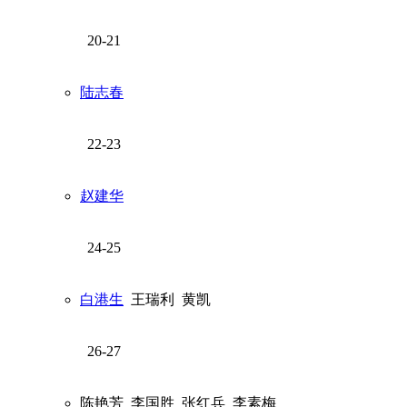
20-21
陆志春
22-23
赵建华
24-25
白港生
王瑞利
黄凯
26-27
陈艳芳
李国胜
张红兵
李素梅