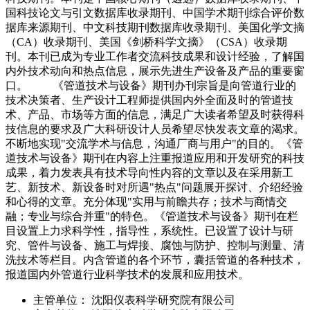
国科技论文与引文数据库收录期刊、中国学术期刊综合评价数
据库来源期刊、中文科技期刊数据库收录期刊、美国化学文摘
（CA）收录期刊、美国《剑桥科学文摘》（CSA）收录期
刊。本刊已成为专业工作者交流科技成果和设计经验，了解国
内外技术动向和热点信息，展示先进生产设备及产品的重要窗
口。 《管道技术与设备》期刊办刊宗旨是向管道行业的
技术决策者、生产设计工程师提供国内外全面及时的管道技
术、产品、市场等方面的信息，满足广大读者希望及时获得科
技信息的要求及广大科研设计人员希望尽快发表文章的渴求。
不断地实现"交流学术与信息，沟通厂商与用户"的目的。《管
道技术与设备》期刊在内容上注重报道应用和开发研究的科技
成果，着力发表具有技术导向性内容的文章以及在采用新工
艺、新技术、新设备时对所遇"热点"问题展开探讨、介绍经验
和心得的文章。充分体现"实用与前瞻共存；技术与商情交
融；专业与综合并重"的特色。《管道技术与设备》期刊在栏
目设置上力求科学性，指导性，系统性。已设置了设计与研
究、管件与设备、施工与焊接、腐蚀与防护、控制与测量、清
洗技术等栏目。内含管道的各个环节，囊括管道的各种技术，
报道国内外管道行业科学技术的发展和应用技术。
主管单位：
沈阳仪表科学研究院有限公司