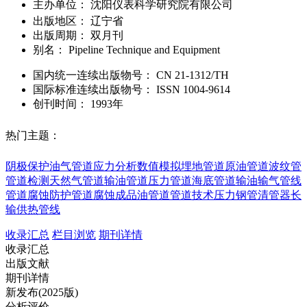
主办单位：
沈阳仪表科学研究院有限公司
出版地区：
辽宁省
出版周期：
双月刊
别名：
Pipeline Technique and Equipment
国内统一连续出版物号：
CN
21-1312/TH
国际标准连续出版物号
：
ISSN
1004-9614
创刊时间：
1993年
热门主题：
阴极保护
油气管道
应力分析
数值模拟
埋地管道
原油管道
波纹管
管道检测
天然气管道
输油管道
压力管道
海底管道
输油输气管线
管道腐蚀防护
管道腐蚀
成品油管道
管道技术
压力钢管
清管器
长
输供热管线
收录汇总
栏目浏览
期刊详情
收录汇总
出版文献
期刊详情
新发布(2025版)
分析评价