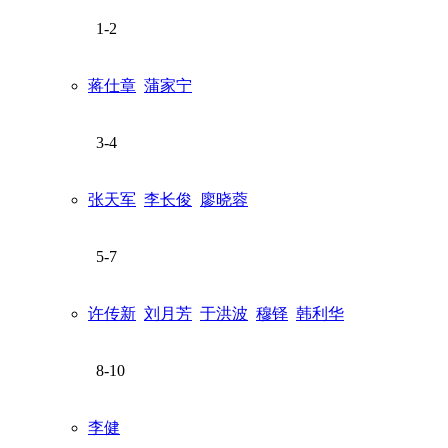
1-2
蒋仕章
蒲家宁
3-4
张天军
李长俊
廖晓蓉
5-7
许传新
刘月芳
于洪波
穆铎
韩利华
8-10
李健