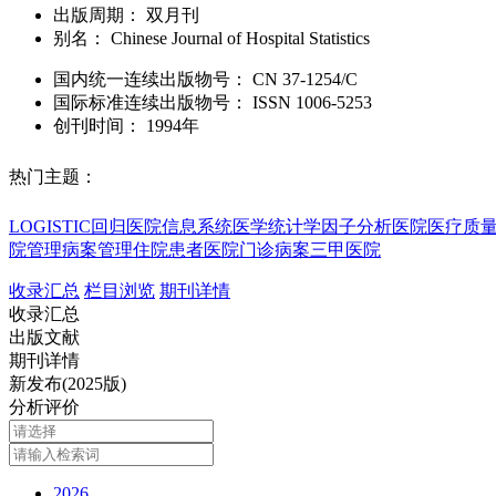
出版周期：
双月刊
别名：
Chinese Journal of Hospital Statistics
国内统一连续出版物号：
CN
37-1254/C
国际标准连续出版物号
：
ISSN
1006-5253
创刊时间：
1994年
热门主题：
LOGISTIC回归
医院信息系统
医学统计学
因子分析
医院医疗质
院管理
病案管理
住院患者
医院门诊
病案
三甲医院
收录汇总
栏目浏览
期刊详情
收录汇总
出版文献
期刊详情
新发布(2025版)
分析评价
2026