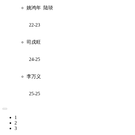
姚鸿年
陆琰
22-23
司戌旺
24-25
李万义
25-25
1
2
3