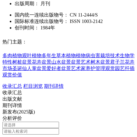
出版周期：
月刊
国内统一连续出版物号：
CN
11-2444/S
国际标准连续出版物号
：
ISSN
1003-2142
创刊时间：
1984年
热门主题：
多肉植物
观叶植物
多年生草本植物
植物病虫害
栽培技术
生物学
特性
树桩盆景
花卉盆景
山水盆景
盆景艺术
树木盆景
君子兰
花卉
市场
圣诞仙人掌
盆景爱好者
盆景艺术家
养护管理
观赏园艺
扦插
观赏价值
收录汇总
栏目浏览
期刊详情
收录汇总
出版文献
期刊详情
新发布(2025版)
分析评价