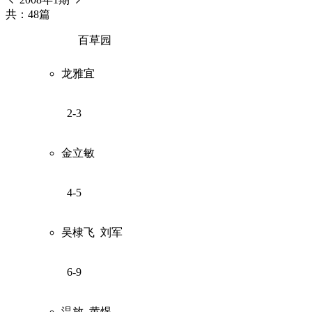
共：48篇
百草园
龙雅宜
2-3
金立敏
4-5
吴棣飞
刘军
6-9
温放
黄煜